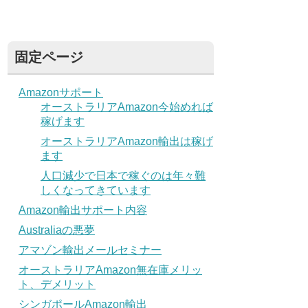
固定ページ
Amazonサポート
オーストラリアAmazon今始めれば
稼げます
オーストラリアAmazon輸出は稼げ
ます
人口減少で日本で稼ぐのは年々難
しくなってきています
Amazon輸出サポート内容
Australiaの悪夢
アマゾン輸出メールセミナー
オーストラリアAmazon無在庫メリッ
ト、デメリット
シンガポールAmazon輸出