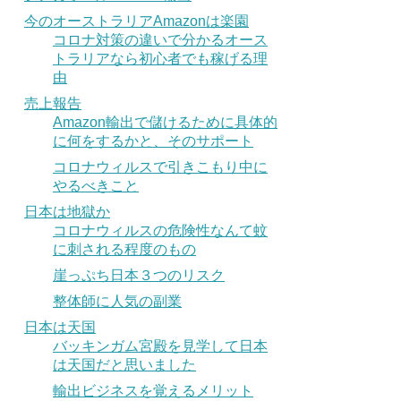
今のオーストラリアAmazonは楽園
コロナ対策の違いで分かるオース
トラリアなら初心者でも稼げる理
由
売上報告
Amazon輸出で儲けるために具体的
に何をするかと、そのサポート
コロナウィルスで引きこもり中に
やるべきこと
日本は地獄か
コロナウィルスの危険性なんて蚊
に刺される程度のもの
崖っぷち日本３つのリスク
整体師に人気の副業
日本は天国
バッキンガム宮殿を見学して日本
は天国だと思いました
輸出ビジネスを覚えるメリット