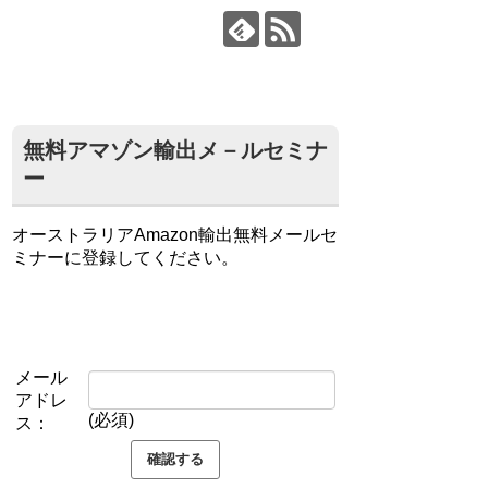
無料アマゾン輸出メ－ルセミナ
ー
オーストラリアAmazon輸出無料メールセ
ミナーに登録してください。
メール
アドレ
(必須)
ス：